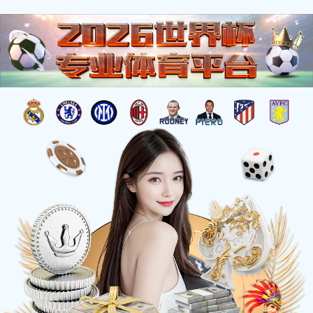
立即注册
BSport怎么样
官网 ·
权威体育数据平台
BSPORT怎么样 OFFICIAL WEBSITE
自2022年创立以来，
BSport怎么样
致力于为用户提供
包括NBA、英超、欧洲杯、LPL在内的热门赛事直播与
数据服务，广受用户信赖。
立即下载BSport怎么样APP