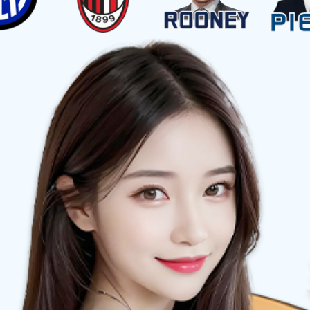
随着2023-24赛季落下帷幕，洛杉矶湖人队的
满起伏的赛季后，湖人止步首轮，管理层深知仅
卡面临的最大课题，莫过于如何在詹姆斯职业生涯
今，自由市场上的几位潜在目标已逐渐浮出水面
路口。