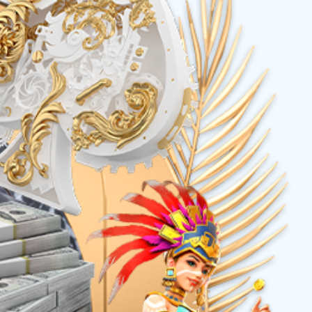
火力的极致诱惑
传闻中最引人注目的选项。作为一名能撕裂
来将彻底改变湖人的进攻体系。他与詹姆斯
让对手难以防范的火力网。更重要的是，特
的需求。然而，代价同样巨大：湖人需要送出
。更令人担忧的是，特雷·杨的防守短板在
跌至联盟中游，若再引入一位防守漏洞，即
攻守兼备的平衡之选
鹰的德章泰·默里则提供了更均衡的选项。
态度积极；默里则能持球组织、单防多个位
斯的持球压力，且不会破坏湖人原有的防守
易难度极高；默里虽然更易获得，但老鹰的