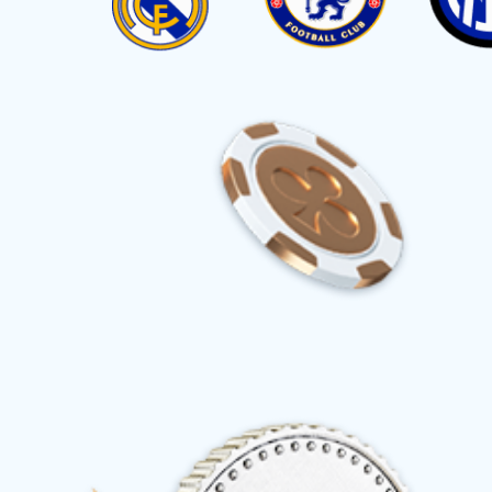
首页
/
体育热点
/ 正文