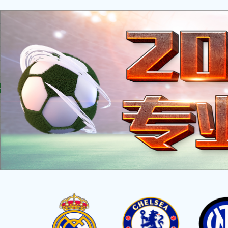
立即注册
BSport怎么样
官网 
据平台
BSPORT怎么样 OFFICIAL WEBSITE
自2022年创立以来，
BSport怎么样
致力于为用户
杯、LPL在内的热门赛事直播与数据服务，广受
立即下载BSport怎么样APP