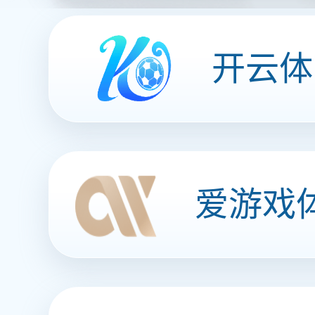
上一篇：
猛龙新秀穆雷-博伊斯入选最佳新…
热门推荐