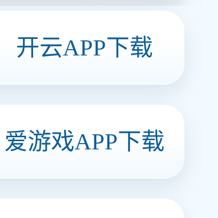
球队，从不单纯依靠天赋叠加，而是依赖体
下一篇：
斯托尔接连失误引发争议，阿斯顿马